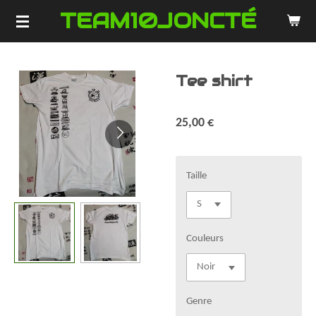
TEAM10JONCTÉ
Passer
au
contenu
principal
Tee shirt
25,00 €
Taille
Couleurs
Genre