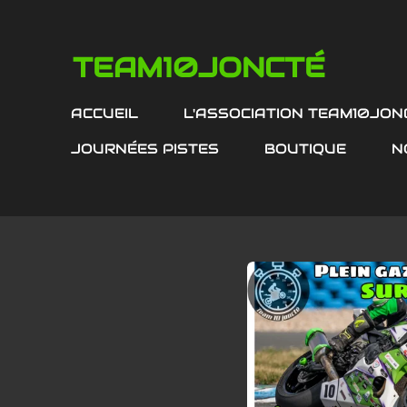
Passer
au
TEAM10JONCTÉ
contenu
principal
ACCUEIL
L'ASSOCIATION TEAM10JON
JOURNÉES PISTES
BOUTIQUE
N