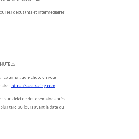
pour les débutants et intermédiaires
CHUTE
⚠️
urance annulation/chute en vous
naire :
https://assuracing.com
 dans un délai de deux semaine après
 plus tard 30 jours avant la date du