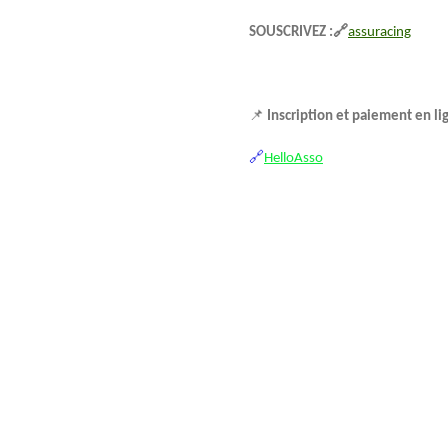
SOUSCRIVEZ :🔗
assuracing
📌
Inscription et paiement en li
🔗
HelloAsso