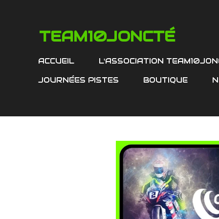
Passer
au
TEAM10JONCTÉ
contenu
principal
ACCUEIL
L'ASSOCIATION TEAM10JON
JOURNÉES PISTES
BOUTIQUE
N