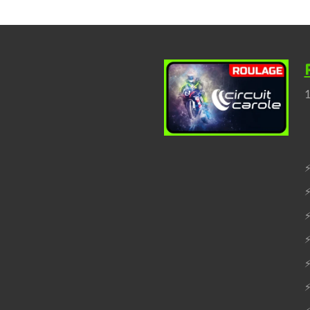
1
⚡
⚡
⚡
⚡
⚡
⚡