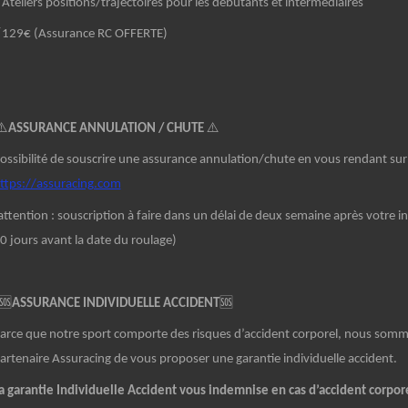
Ateliers positions/trajectoires pour les débutants et intermédiaires
129€ (Assurance RC OFFERTE)
️
ASSURANCE ANNULATION / CHUTE
⚠️
ossibilité de souscrire une assurance annulation/chute en vous rendant sur l
ttps://assuracing.com
attention : souscription à faire dans un délai de deux semaine après votre in
0 jours avant la date du roulage)
🆘
ASSURANCE INDIVIDUELLE ACCIDENT
🆘
arce que notre sport comporte des risques d’accident corporel, nous somm
artenaire Assuracing de vous proposer une garantie individuelle accident.
a garantie Individuelle Accident vous indemnise en cas d’accident corpore