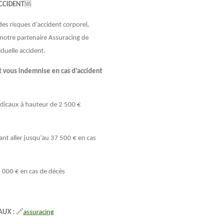
CCIDENT
🆘
es risques d’accident corporel,
otre partenaire Assuracing de
duelle accident.
t vous indemnise en cas d’accident
dicaux à hauteur de 2 500 €
nt aller jusqu’au 37 500 € en cas
5 000 € en cas de décès
UX :
🔗
assuracing