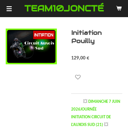
TEAM10JONCTÉ
Passer
au
contenu
principal
Initiation
Pouilly
129,00 €
💥
DIMANCHE 7 JUIN
2026JOURNÉE
INITIATION CIRCUIT DE
L'AUXOIS SUD (21)
💥